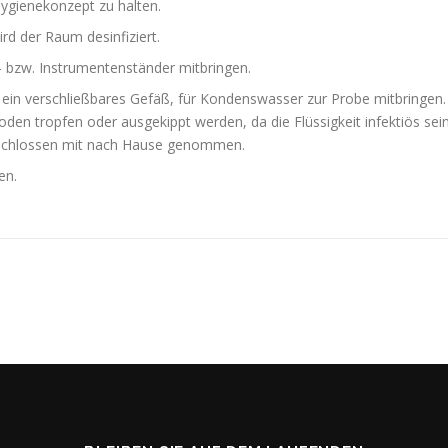
 Hygienekonzept zu halten.
rd der Raum desinfiziert.
 bzw. Instrumentenständer mitbringen.
 ein verschließbares Gefäß, für Kondenswasser zur Probe mitbringen.
den tropfen oder ausgekippt werden, da die Flüssigkeit infektiös sei
rschlossen mit nach Hause genommen.
en.