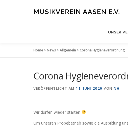
Zum
Inhalt
MUSIKVEREIN AASEN E.V.
springen
UNSER VE
Home
>
News
>
Allgemein
>
Corona Hygieneverordnung
Corona Hygieneveror
VERÖFFENTLICHT AM
11. JUNI 2020
VON
NH
Wir dürfen wieder starten
Um unseren Probebetrieb sowie die Ausbildung uns