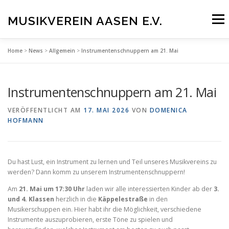
Zum
Inhalt
MUSIKVEREIN AASEN E.V.
Menü
springen
Home
>
News
>
Allgemein
>
Instrumentenschnuppern am 21. Mai
UNSER VEREIN
BLÄSERJUGEND
TERMINE
Instrumentenschnuppern am 21. Mai
NEWS
INTERN
MITGLIED WERDEN!
VERÖFFENTLICHT AM
17. MAI 2026
VON
DOMENICA
HOFMANN
KONTAKT
MEHR
Du hast Lust, ein Instrument zu lernen und Teil unseres Musikvereins zu
werden? Dann komm zu unserem Instrumentenschnuppern!
Am
21. Mai um 17:30 Uhr
laden wir alle interessierten Kinder ab der
3.
und 4. Klassen
herzlich in die
Käppelestraße
in den
Musikerschuppen ein. Hier habt ihr die Möglichkeit, verschiedene
Instrumente auszuprobieren, erste Töne zu spielen und