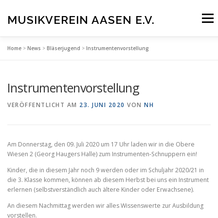
Zum
Inhalt
MUSIKVEREIN AASEN E.V.
Menü
springen
Home
>
News
>
Bläserjugend
>
Instrumentenvorstellung
UNSER VEREIN
BLÄSERJUGEND
TERMINE
Instrumentenvorstellung
NEWS
INTERN
MITGLIED WERDEN!
VERÖFFENTLICHT AM
23. JUNI 2020
VON
NH
KONTAKT
MEHR
Am Donnerstag, den 09. Juli 2020 um 17 Uhr laden wir in die Obere
Wiesen 2 (Georg Haugers Halle) zum Instrumenten-Schnuppern ein!
Kinder, die in diesem Jahr noch 9 werden oder im Schuljahr 2020/21 in
die 3. Klasse kommen, können ab diesem Herbst bei uns ein Instrument
erlernen (selbstverständlich auch ältere Kinder oder Erwachsene).
An diesem Nachmittag werden wir alles Wissenswerte zur Ausbildung
vorstellen.