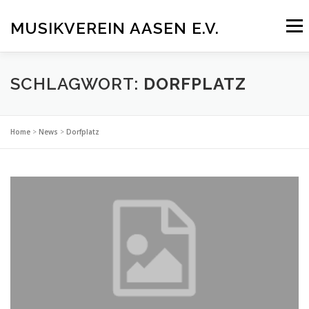
Zum
Inhalt
MUSIKVEREIN AASEN E.V.
Menü
springen
UNSER VEREIN
BLÄSERJUGEND
TERMINE
SCHLAGWORT:
DORFPLATZ
NEWS
INTERN
MITGLIED WERDEN!
Home
>
News
>
Dorfplatz
KONTAKT
MEHR