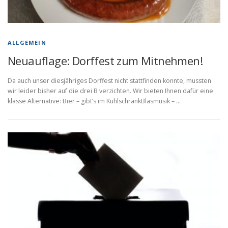
ALLGEMEIN
Neuauflage: Dorffest zum Mitnehmen!
Da auch unser diesjähriges Dorffest nicht stattfinden konnte, mussten
wir leider bisher auf die drei B verzichten. Wir bieten Ihnen dafür eine
klasse Alternative: Bier – gibt’s im KühlschrankBlasmusik – …